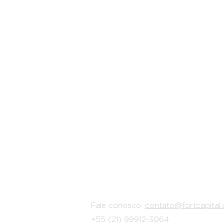
Plataforma de
planejamento
finan
melhor e organize suas
finanças.
Fale conosco:
contato@fortcapital.
+55 (21) 99912-3064