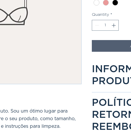
Quantity
*
INFOR
PRODU
Sou um detalhe 
POLÍTI
lugar para adici
uto. Sou um ótimo lugar para
seu produto, com
RETOR
bre o seu produto, como tamanho,
cuidados especia
REEMB
 e instruções para limpeza.
limpeza. Este t