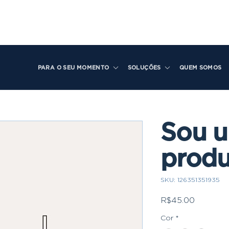
PARA O SEU MOMENTO
SOLUÇÕES
QUEM SOMOS
Sou 
prod
SKU: 126351351935
Price
R$45.00
Cor
*